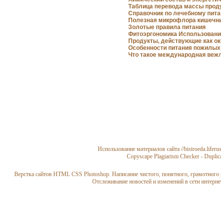
Таблица перевода массы прод
Справочник по лечебному пит
Полезная микрофлора кишечн
Золотые правила питания
Кройка и пошив дома
Фитоэргономика Использовани
Продукты, действующие как о
Особенности питания пожилых
Что такое международная веж
Целебные свойства пищев
Использование материалов сайта //bistroeda.liferu
растений
Copyscape Plagiarism Checker - Duplica
Верстка сайтов HTML CSS Photoshop. Написание чистого, понятного, грамотного 
Отслеживание новостей и изменений в сети интерне