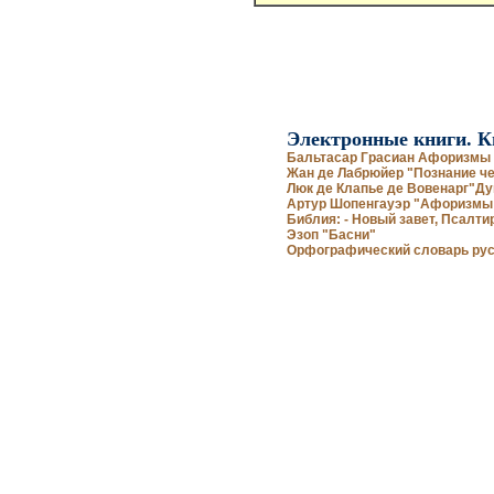
Электронные книги. К
Бальтасар Грасиан Афоризмы 
Жан де Лабрюйер "Познание че
Люк де Клапье де Вовенарг"Ду
Артур Шопенгауэр "Афоризмы 
Библия: - Новый завет, Псалти
Эзоп "Басни"
Орфографический словарь рус