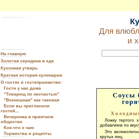
К
Для влюбл
и 
На главную
Золотая середина в еде
Кухонная утварь
Краткая история кулинарии
О гостях и гостеприимстве:
Гости у нас дома
Соусы 
"Товарищ по несчастью"
"Всеношная" как таковая
горя
Если вы пригласили
гостей...
Холодный
Вечеринка в приятном
Ложку тертого 
обществе
добавляем по вкусу
Кое-что к чаю
Это великолепн
Торжества и рецепты
крутых яиц.