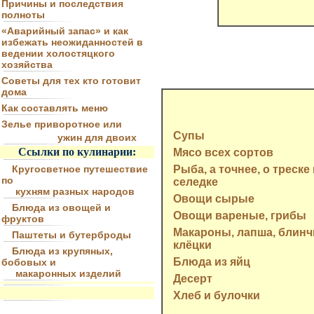
Причины и последствия
полноты
«Аварийный запас» и как
избежать неожиданностей в
ведении холостяцкого
хозяйства
Советы для тех кто готовит
дома
Как составлять меню
Зелье приворотное или
Супы
ужин для двоих
Ссылки по кулинарии:
Мясо всех сортов
Кругосветное путешествие
Рыба, а точнее, о треске 
по
селедке
кухням разных народов
Овощи сырые
Блюда из овощей и
Овощи вареные, грибы
фруктов
Макароны, лапша, блинч
Паштеты и бутерброды
клёцки
Блюда из крупяных,
Блюда из яйц
бобовых и
макаронных изделий
Десерт
Хлеб и булочки